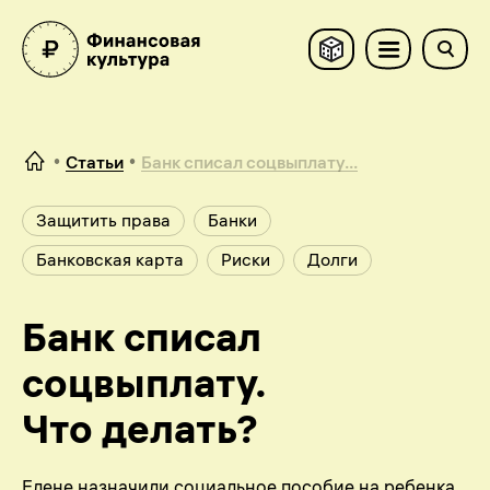
Статьи
Банк списал соцвыплату...
Защитить права
Банки
Банковская карта
Риски
Долги
Банк списал
соцвыплату.
Что делать?
Елене назначили социальное пособие на ребенка,