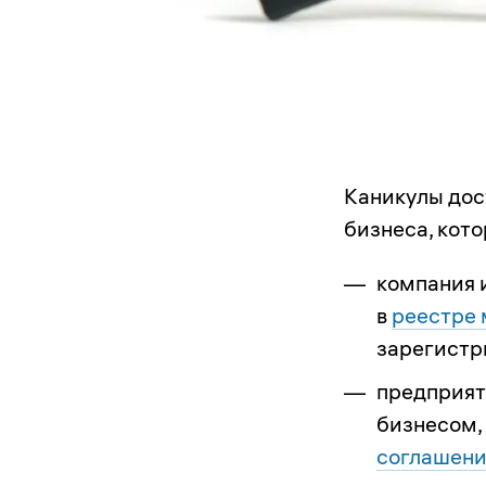
Каникулы дос
бизнеса, кот
компания 
в
реестре 
зарегистр
предприят
бизнесом,
соглашени