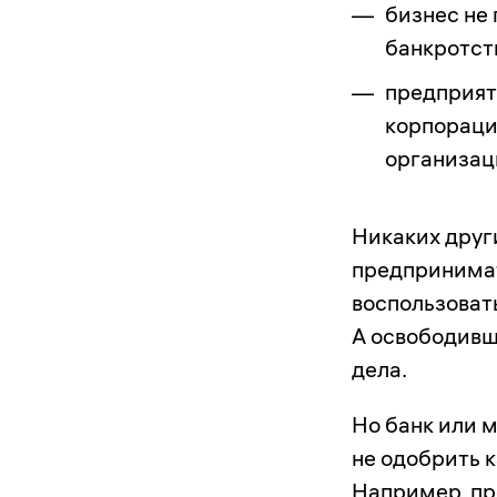
бизнес не
банкротст
предприят
корпорации
организац
Никаких други
предпринимат
воспользоват
А освободивш
дела.
Но банк или 
не одобрить 
Например, пр