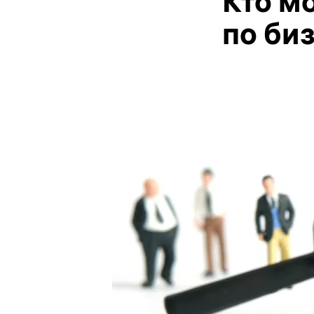
Кто м
по би