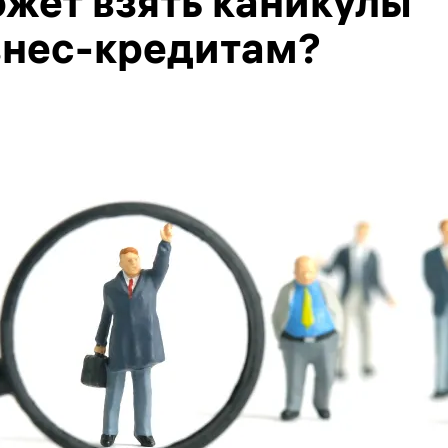
ожет взять каникулы
знес-кредитам?