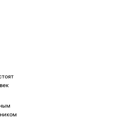
стоят
век
рным
тником