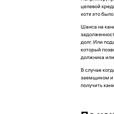
целевой креди
хотя это был
Шанса на кан
задолженност
долг. Или под
который позв
должника или 
В случае ког
заемщиком и 
получить кани