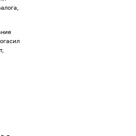
залога,
ание
погасил
т,