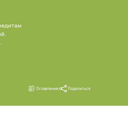
кредитам
й.
.
Оглавление
Поделиться