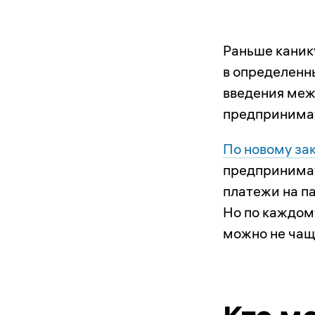
Раньше каник
в определенн
введения ме
предпринима
По новому за
предпринимат
платежи на па
Но по каждом
можно не чаще