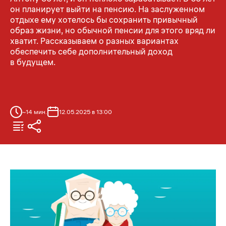
он планирует выйти на пенсию. На заслуженном
отдыхе ему хотелось бы сохранить привычный
образ жизни, но обычной пенсии для этого вряд ли
хватит. Рассказываем о разных вариантах
обеспечить себе дополнительный доход
в будущем.
~
14
мин.
12.05.2025 в 13:00