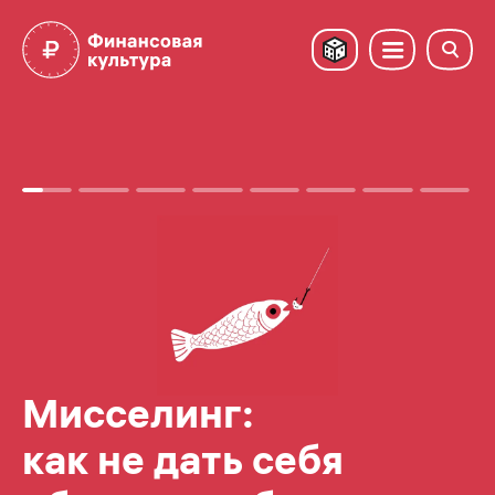
Где 
Чаще всего в офисе банка, когда менеджер говорит 
Мисселинг:
как не дать себя