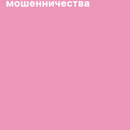
мошенничества