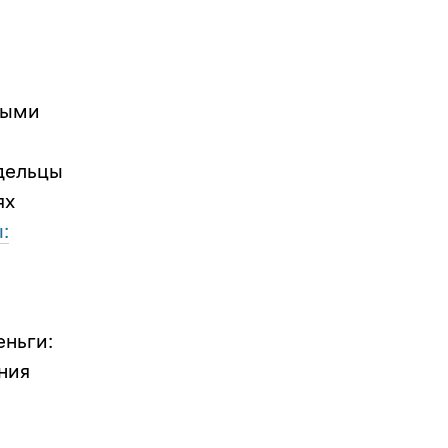
ными
адельцы
ях
:
еньги:
ния