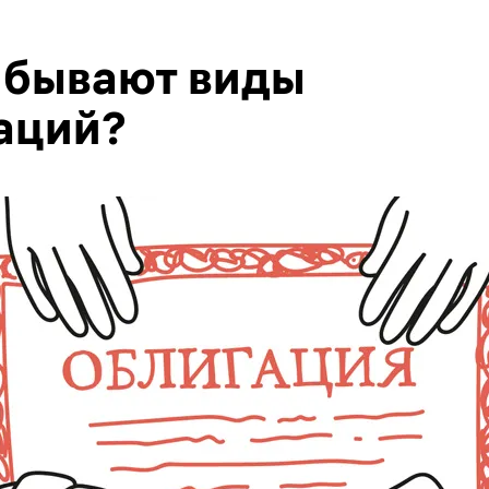
 бывают виды
аций?