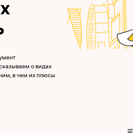
их
ь
умент
сказываем о видах
ним, в чем их плюсы