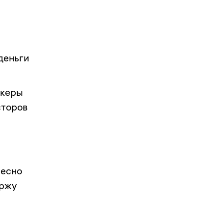
деньги
океры
сторов
ресно
иржу