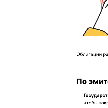
Облигации ра
По эмит
Государс
чтобы пок