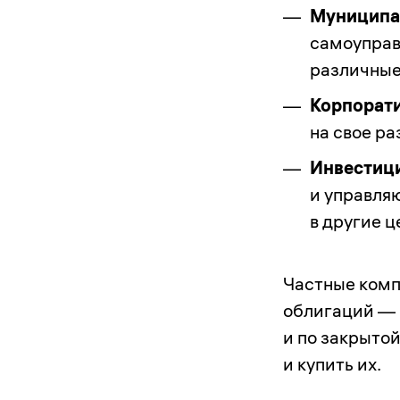
Муниципа
самоуправ
различные
Корпорат
на свое ра
Инвестиц
и управля
в другие ц
Частные комп
облигаций — 
и по закрыто
и купить их.