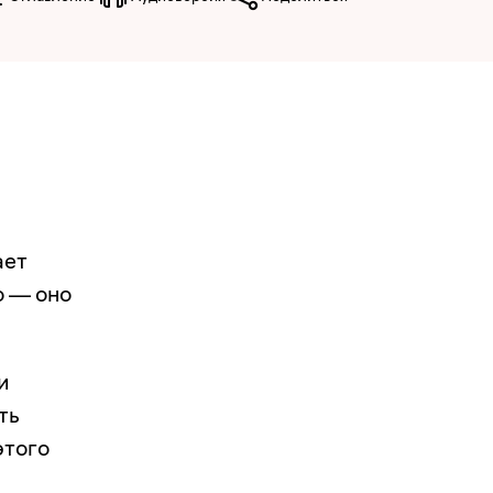
ает
о — оно
и
ть
этого