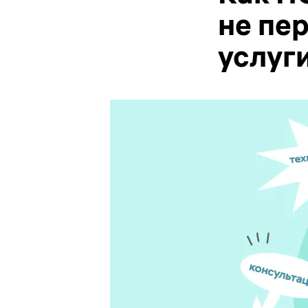
не пе
услуг