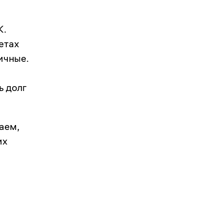
К.
етах
ичные.
ь долг
аем,
их