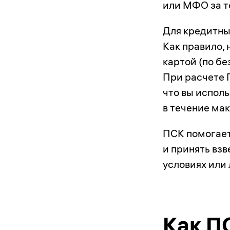
или МФО за т
Для кредитны
Как правило,
картой (по б
При расчете 
что вы исполь
в течение ма
ПСК помогает 
и принять взв
условиях или
Как П