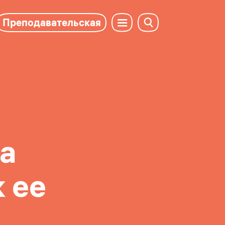
Преподавательская
а
к ее