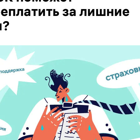
реплатить за лишние
и?