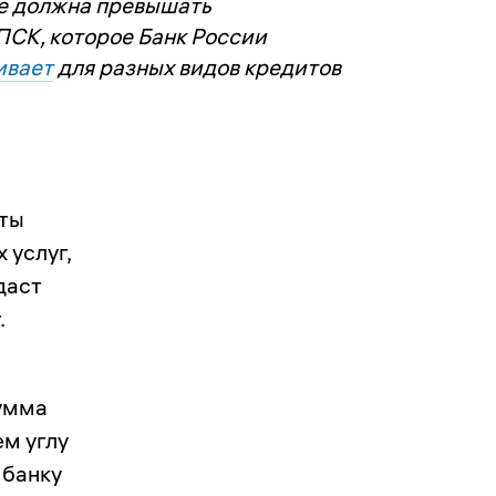
не должна превышать
ПСК, которое Банк России
ивает
для разных видов кредитов
нты
 услуг,
даст
.
сумма
ем углу
 банку