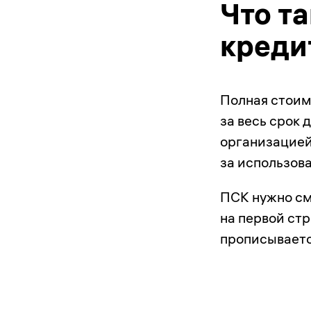
Что т
креди
Полная стоим
за весь срок
организацией
за использов
ПСК нужно см
на первой ст
прописывается