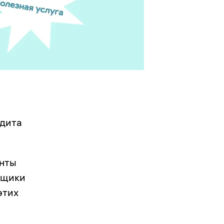
едита
енты
емщики
этих