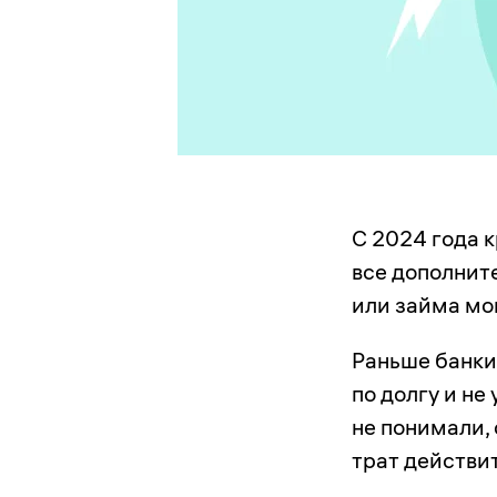
С 2024 года 
все дополните
или займа мо
Раньше банки
по долгу и н
не понимали, 
трат действи