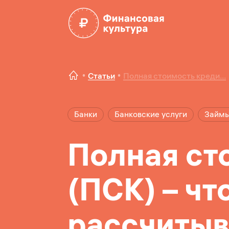
Статьи
Полная стоимость креди...
Банки
Банковские услуги
Займ
Полная ст
(ПСК) – что
рассчиты