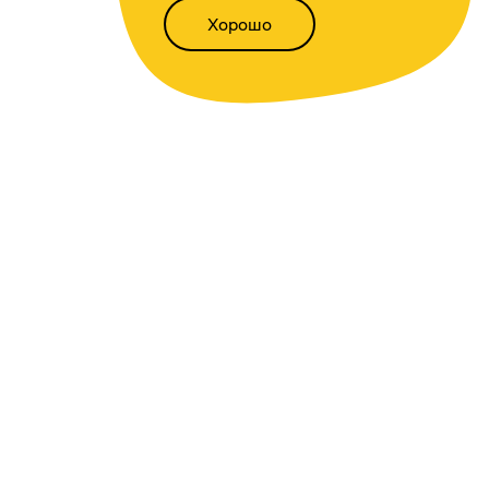
Хорошо
Написать нам
Версия для слабовидящих
Статьи
Всё о финансах
Калькуляторы
Вкладов
,
доходности
,
инфляции
,
кредитный
,