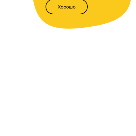
Хорошо
Написать нам
Версия для слабовидящих
Статьи
Всё о финансах
Калькуляторы
Вкладов
,
доходности
,
инфляции
,
кредитный
,