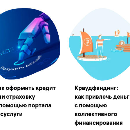
ак оформить кредит
Краудфандинг:
ли страховку
как привлечь деньг
 помощью портала
с помощью
осуслуги
коллективного
финансирования