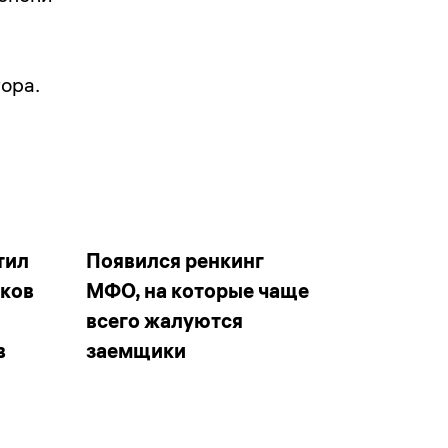
ора.
тил
Появился ренкинг
иков
МФО, на которые чаще
всего жалуются
в
заемщики