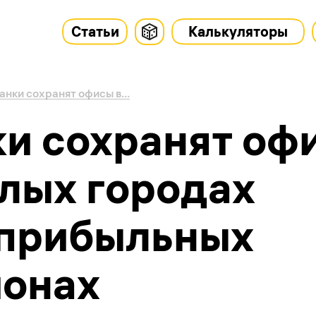
Статьи
Калькуляторы
анки сохранят офисы в...
ки сохранят оф
алых городах
еприбыльных
ионах