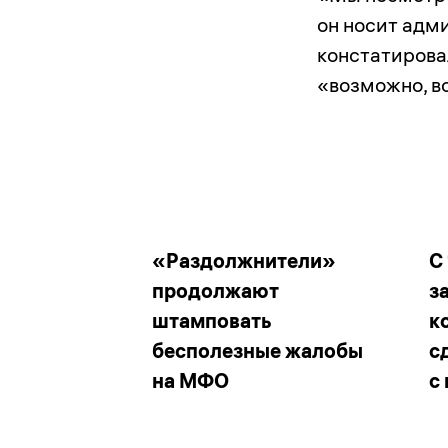
он носит адм
констатирова
«возможно, в
«Раздолжнители»
С
продолжают
з
штамповать
к
бесполезные жалобы
с
на МФО
с