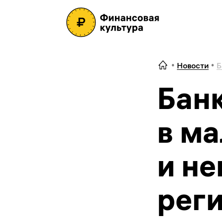
Новости
Б
Бан
в м
и н
рег