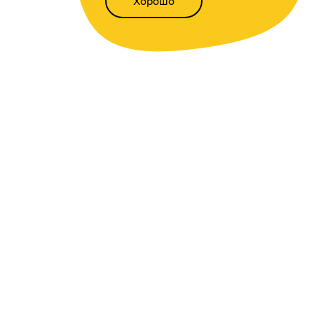
Хорошо
Написать нам
Версия для слабовидящих
Статьи
Всё о финансах
Калькуляторы
Вкладов
,
доходности
,
инфляции
,
кредитный
,