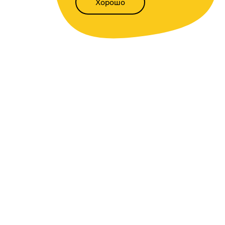
Хорошо
Написать нам
Версия для слабовидящих
Статьи
Всё о финансах
Калькуляторы
Вкладов
,
доходности
,
инфляции
,
кредитный
,