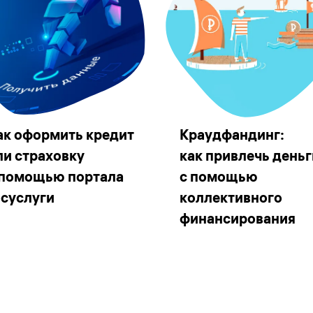
ак оформить кредит
Краудфандинг:
ли страховку
как привлечь деньг
 помощью портала
с помощью
осуслуги
коллективного
финансирования