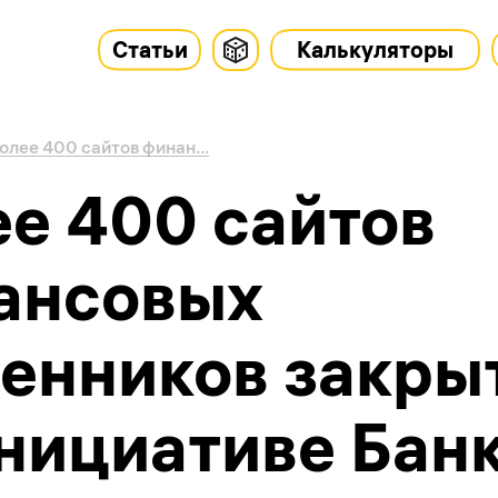
Статьи
Калькуляторы
олее 400 сайтов финан...
е 400 сайтов
ансовых
енников закры
нициативе Бан