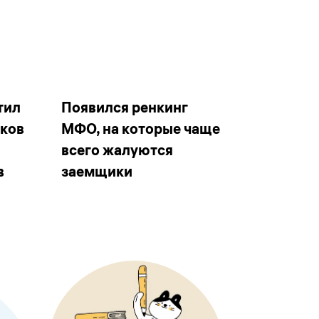
тил
Появился ренкинг
иков
МФО, на которые чаще
всего жалуются
в
заемщики