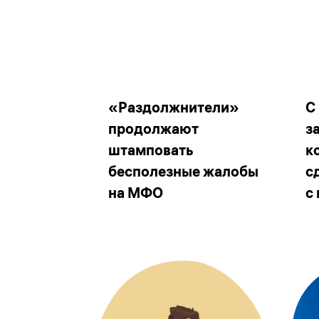
«Раздолжнители»
С
продолжают
з
штамповать
к
бесполезные жалобы
с
на МФО
с