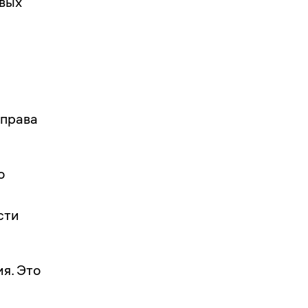
вых
 права
о
сти
я. Это