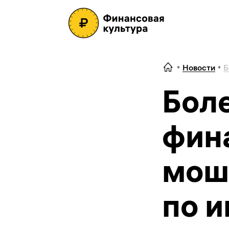
Новости
Б
Боле
фин
мош
по и