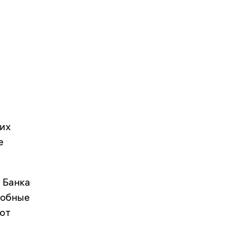
их
е
 Банка
добные
ют