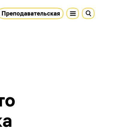
Преподавательская
то
ка