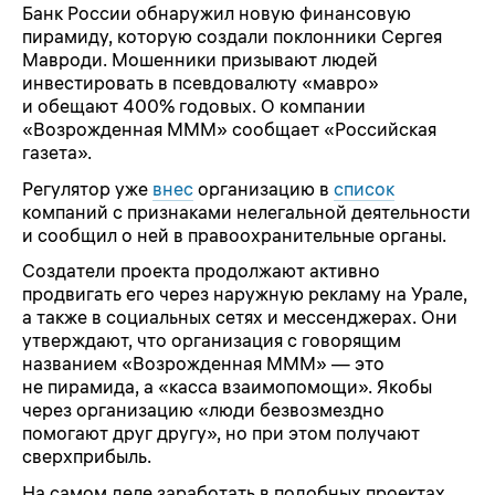
Банк России обнаружил новую финансовую
пирамиду, которую создали поклонники Сергея
Мавроди. Мошенники призывают людей
инвестировать в псевдовалюту «мавро»
и обещают 400% годовых. О компании
«Возрожденная МММ» сообщает «Российская
газета».
Регулятор уже
внес
организацию в
список
компаний с признаками нелегальной деятельности
и сообщил о ней в правоохранительные органы.
Создатели проекта продолжают активно
продвигать его через наружную рекламу на Урале,
а также в социальных сетях и мессенджерах. Они
утверждают, что организация с говорящим
названием «Возрожденная МММ» — это
не пирамида, а «касса взаимопомощи». Якобы
через организацию «люди безвозмездно
помогают друг другу», но при этом получают
сверхприбыль.
На самом деле заработать в подобных проектах