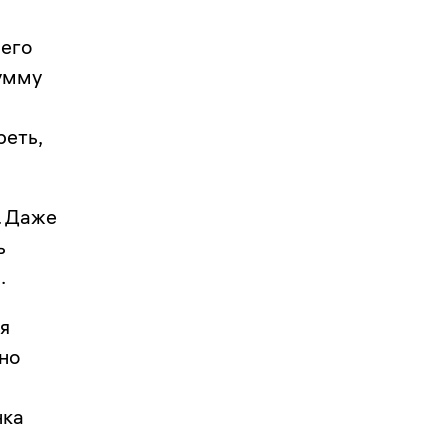
сего
сумму
реть,
. Даже
ь
.
ся
но
нка