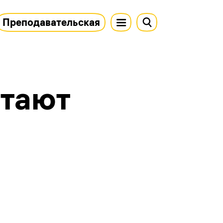
Преподавательская
итают