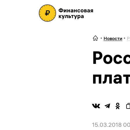
Новости
Р
Рос
пла
15.03.2018 0