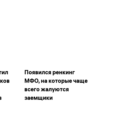
тил
Появился ренкинг
иков
МФО, на которые чаще
всего жалуются
в
заемщики