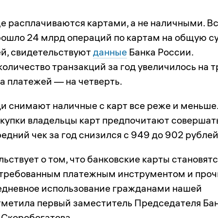
е расплачиваются картами, а не наличными. В
прошло 24 млрд операций по картам на общую 
ей, свидетельствуют
данные
Банка России.
количество транзакций за год увеличилось на т
а платежей — на четверть.
и снимают наличные с карт все реже и меньше
купки владельцы карт предпочитают совершат
редний чек за год снизился с 949 до 902 рублей
ьствует о том, что банковские карты становят
стребованным платежным инструментом и проч
седневное использование гражданами нашей
тметила первый заместитель Председателя Ба
 Скоробогатова.