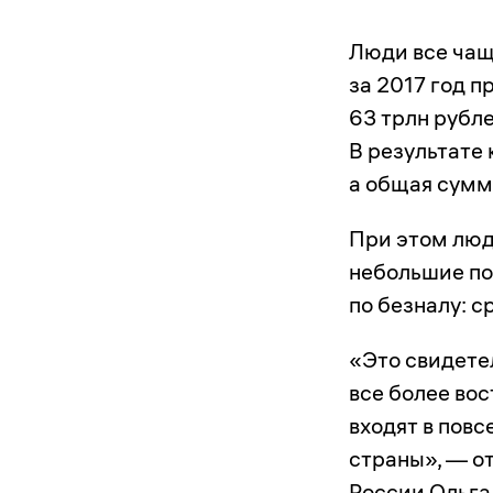
Люди все чащ
за 2017 год 
63 трлн рубл
В результате 
а общая сумм
При этом люд
небольшие по
по безналу: с
«Это свидетел
все более во
входят в пов
страны», — о
России Ольга