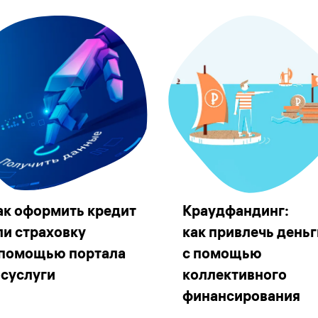
ак оформить кредит
Краудфандинг:
ли страховку
как привлечь деньг
 помощью портала
с помощью
осуслуги
коллективного
финансирования