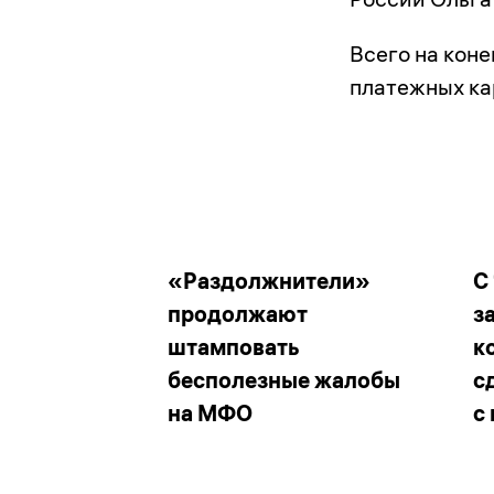
Всего на коне
платежных ка
«Раздолжнители»
С
продолжают
з
штамповать
к
бесполезные жалобы
с
на МФО
с