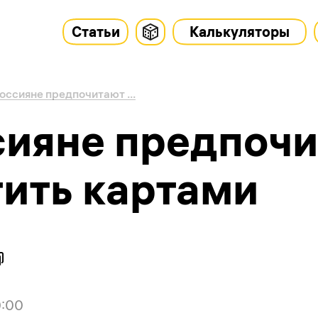
Статьи
Калькуляторы
оссияне предпочитают ...
сияне предпоч
тить картами
0:00