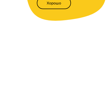
Хорошо
Написать нам
Версия для слабовидящих
Статьи
Всё о финансах
Калькуляторы
Вкладов
,
доходности
,
инфляции
,
кредитный
,