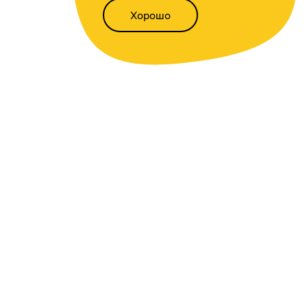
Хорошо
Написать нам
Версия для слабовидящих
Статьи
Всё о финансах
Калькуляторы
Вкладов
,
доходности
,
инфляции
,
кредитный
,