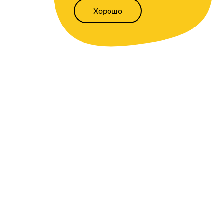
Хорошо
Написать нам
Версия для слабовидящих
Статьи
Всё о финансах
Калькуляторы
Вкладов
,
доходности
,
инфляции
,
кредитный
,