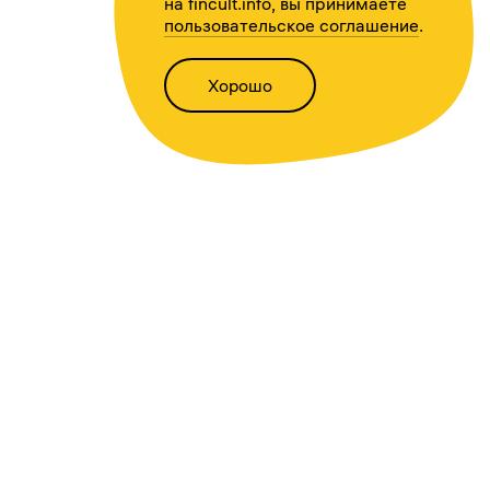
на fincult.info, вы принимаете
пользовательское соглашение
.
Хорошо
Написать нам
Версия для слабовидящих
Статьи
Всё о финансах