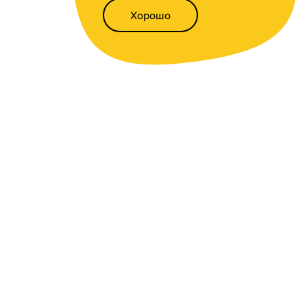
Хорошо
Написать нам
Версия для слабовидящих
Статьи
Всё о финансах
Калькуляторы
Вкладов
,
доходности
,
инфляции
,
кредитный
,