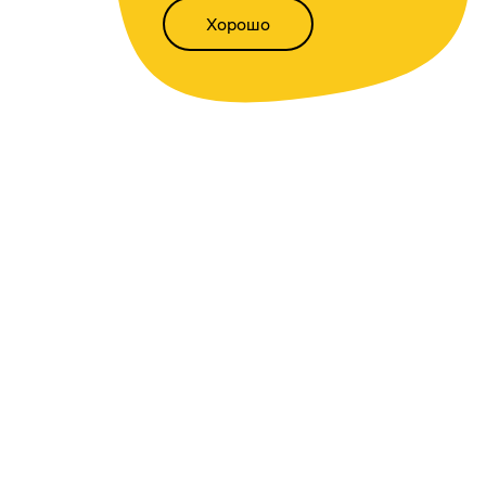
Хорошо
Написать нам
Версия для слабовидящих
Статьи
Всё о финансах
Калькуляторы
Вкладов
,
доходности
,
инфляции
,
кредитный
,