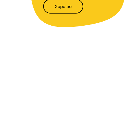
Хорошо
Написать нам
Версия для слабовидящих
Статьи
Всё о финансах
Калькуляторы
Вкладов
,
доходности
,
инфляции
,
кредитный
,