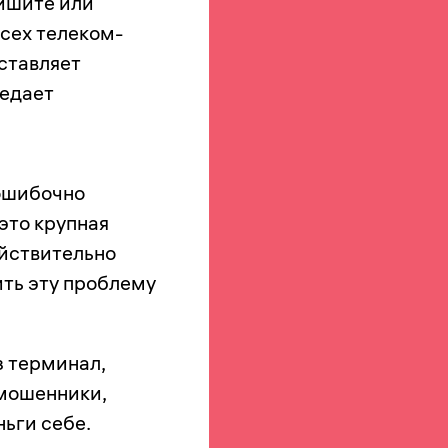
ишите или
всех телеком-
ставляет
редает
ошибочно
это крупная
ействительно
ить эту проблему
з терминал,
 мошенники,
ньги себе.