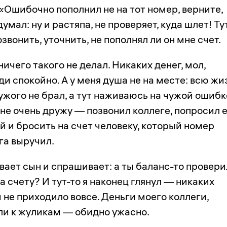
«Ошибочно пополнил не на тот номер, верните,
мал: ну и растяпа, не проверяет, куда шлет! Ту
звонить, уточнить, не пополнял ли он мне счет.
ничего такого не делал. Никаких денег, мол,
ди спокойно. А у меня душа не на месте: всю жи
ужого не брал, а тут наживаюсь на чужой ошибк
 не очень дружу — позвонил коллеге, попросил 
й и бросить на счет человеку, который номер
га выручил.
вает сын и спрашивает: а ты баланс-то провери
а счету? И тут-то я наконец глянул — никаких
 не приходило вовсе. Деньги моего коллеги,
ли к жуликам — обидно ужасно.