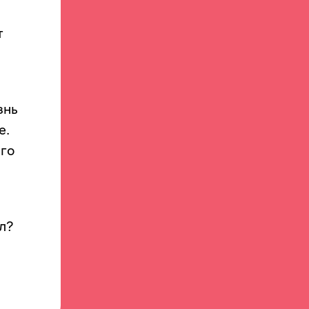
т
знь
е.
его
л?