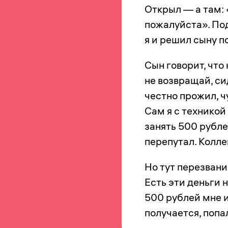
Открыл — а там: 
пожалуйста». Поду
я и решил сыну по
Сын говорит, что 
не возвращай, си
честно прожил, ч
Сам я с техникой
занять 500 рубле
перепутал. Колле
Но тут перезвани
Есть эти деньги н
500 рублей мне и
получается, попа