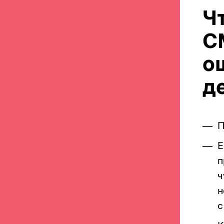
Ч
С
о
д
П
Е
п
ч
н
с