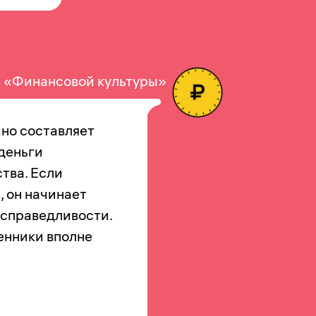
 «Финансовой культуры»
но составляет
 деньги
тва. Если
, он начинает
 справедливости.
енники вполне