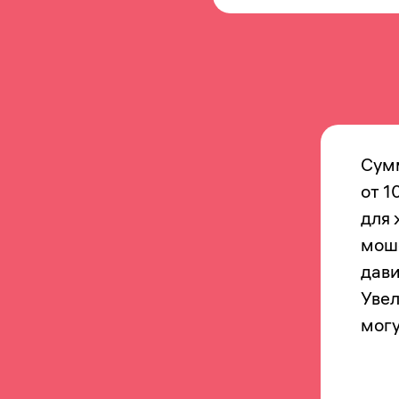
Сумм
от 1
для 
моше
дави
Увел
могу