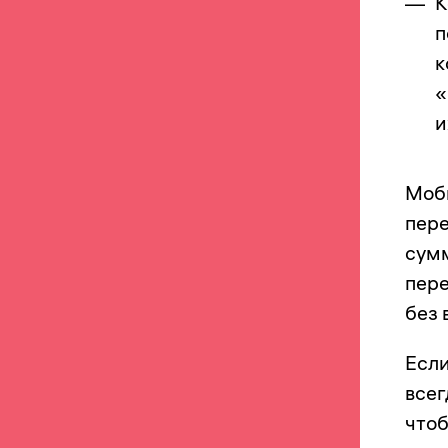
К
п
к
«
и
Моб
пере
сумм
пере
без 
Если
всег
чтоб