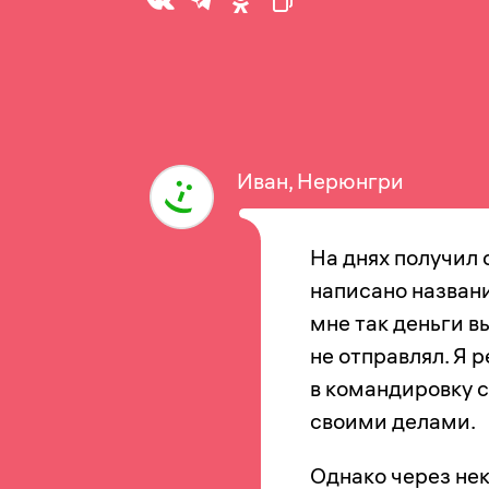
Иван, Нерюнгри
На днях получил 
написано названи
мне так деньги в
не отправлял. Я 
в командировку с
своими делами.
Однако через не