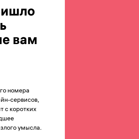
пришло
ь
е вам
ого номера
йн-сервисов,
т с коротких
едшее
злого умысла.