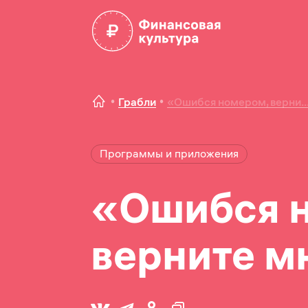
Грабли
«Ошибся номером, верни..
Программы и приложения
«Ошибся 
верните м