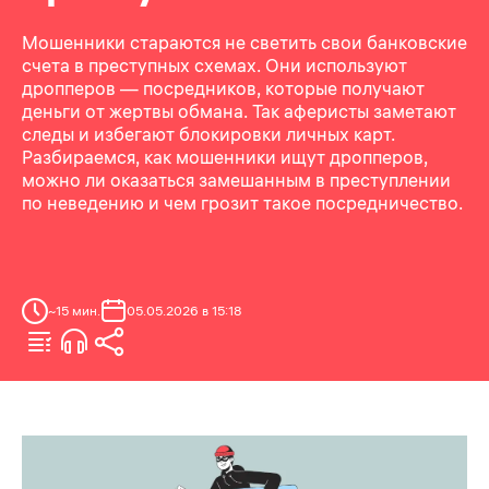
Мошенники стараются не светить свои банковские
счета в преступных схемах. Они используют
дропперов — посредников, которые получают
деньги от жертвы обмана. Так аферисты заметают
следы и избегают блокировки личных карт.
Разбираемся, как мошенники ищут дропперов,
можно ли оказаться замешанным в преступлении
по неведению и чем грозит такое посредничество.
~
15
мин.
05.05.2026 в 15:18