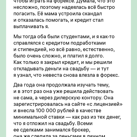
чтобы играть на форексе. Думала, что это
несложно, поэтому надеялась всё быстро
погасить. Её мама устроила скандал
и отказалась помогать, и кредит стал
выплачивать я.
Мы тогда оба были студентами, и я как-то
справлялся с кредитом подработками
и стипендией, но всё равно, естественно,
было очень сложно, и платил я долго.
Как только я закрыл кредит, и мы решили
откладывать деньги на свадьбу — и тут
я узнал, что невеста снова влезла в форекс.
Два года она продолжала изучать тему,
и в этот раз она уже решила действовать
не сама, а через дилерскую контору. Она
зарегистрировалась на сайте «с лицензией»
и внесла 100 000 рублей в качестве
минимальной ставки — как раз из тех денег,
что я отложил на свадьбу. Всеми
ее сделками занимался брокер,
она же следила за деньгами в личном