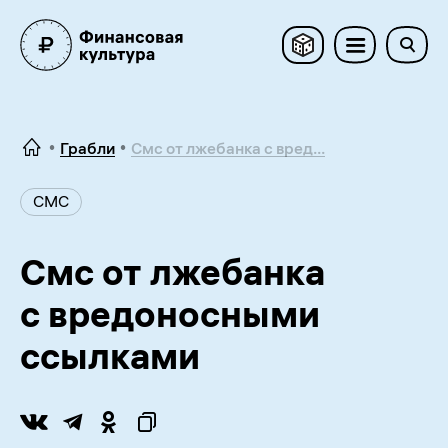
Грабли
Смс от лжебанка с вред...
СМС
Смс от лжебанка
с вредоносными
ссылками