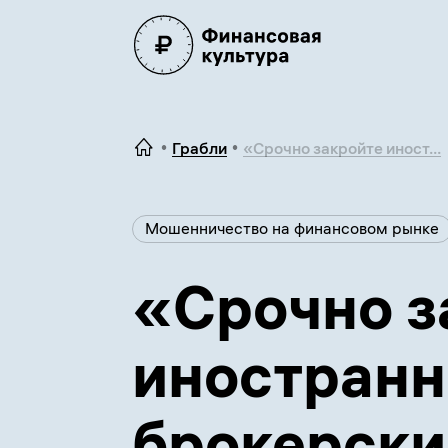
Грабли
«Срочно закройте иност...
Мошенничество на финансовом рынке
«Срочно з
иностран
брокерски