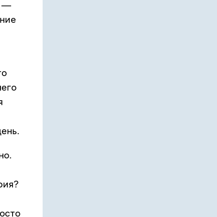
о —
ение
го
него
я
ень.
но.
рия?
росто