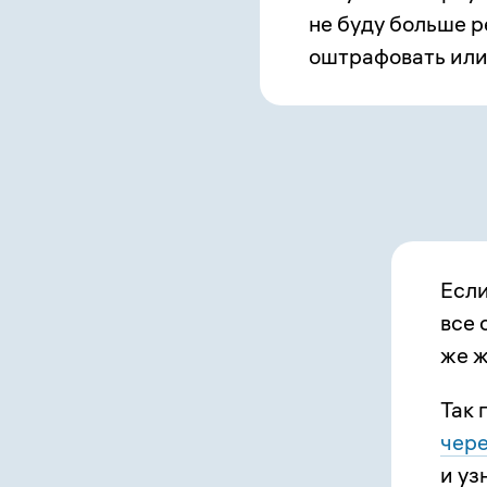
не буду больше р
оштрафовать или
Если
все 
же ж
Так 
чере
и уз