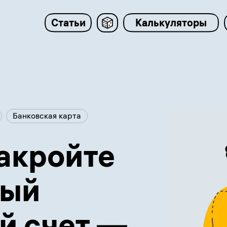
Статьи
Калькуляторы
Банковская карта
акройте
ный
й счет —