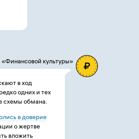
 «Финансовой культуры»
скают в ход
редко одних и тех
е схемы обмана.
рлись в доверие
ации о жертве
ить вложить