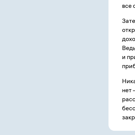
все 
Зате
откр
дохо
Ведь
и пр
при
Ника
нет 
расс
бесс
зак