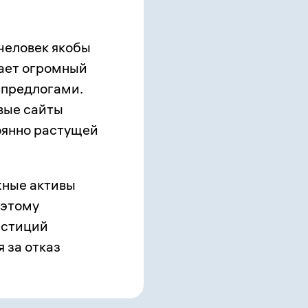
 человек якобы
вает огромный
 предлогами.
вые сайты
оянно растущей
жные активы
оэтому
естиций
 за отказ