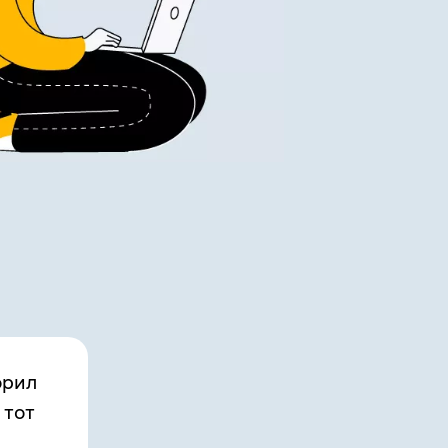
орил
 тот