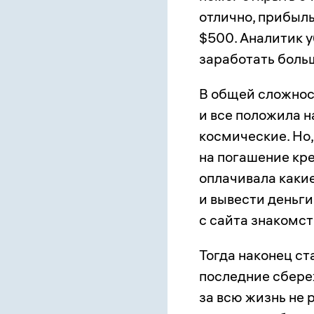
отлично, прибыль
$500. Аналитик у
заработать боль
В общей сложност
и все положила н
космические. Но,
на погашение кре
оплачивала какие
и вывести деньги
с сайта знакомст
Тогда наконец ста
последние сбереж
за всю жизнь не 