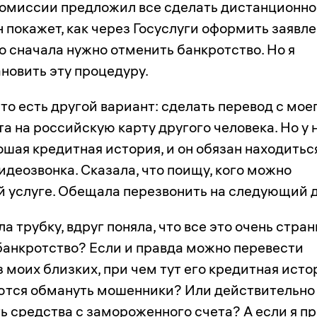
омиссии предложил все сделать дистанционн
н покажет, как через Госуслуги оформить заявл
ко сначала нужно отменить банкротство. Но я
ановить эту процедуру.
что есть другой вариант: сделать перевод с мое
а на российскую карту другого человека. Но у 
шая кредитная история, и он обязан находитьс
идеозвонка. Сказала, что поищу, кого можно
й услуге. Обещала перезвонить на следующий д
а трубку, вдруг поняла, что все это очень стран
банкротство? Если и правда можно перевести
з моих близких, при чем тут его кредитная исто
ются обмануть мошенники? Или действительно
ь средства с замороженного счета? А если я п