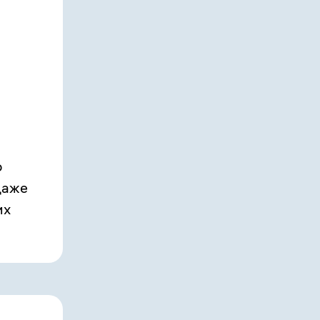
о
даже
их