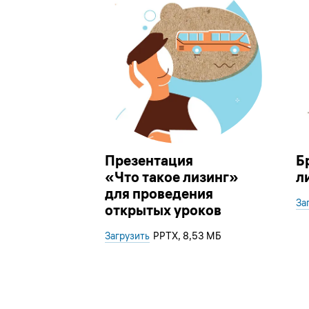
Презентация
Б
«Что такое лизинг»
л
для проведения
За
открытых уроков
Загрузить
PPTX
, 8,53 МБ