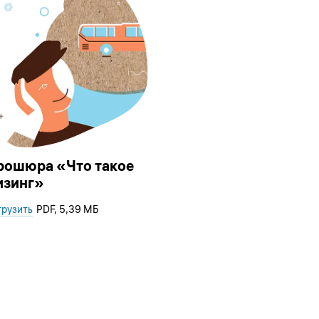
рошюра «Что такое
изинг»
грузить
PDF
, 5,39 МБ