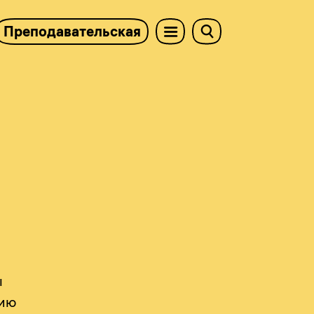
Преподавательская
ы
нию