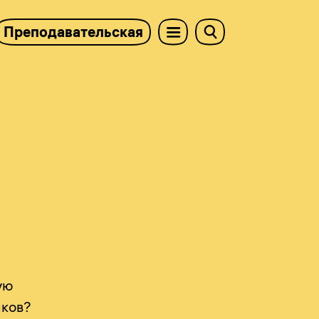
Преподавательская
ую
иков?