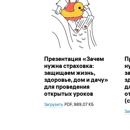
Презентация «Зачем
П
нужна страховка:
н
защищаем жизнь,
з
здоровье, дом и дачу»
з
для проведения
д
открытых уроков
о
(
Загрузить
PDF
, 989,07 КБ
За