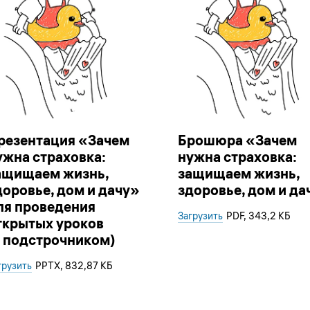
резентация «Зачем
Брошюра «Зачем
ужна страховка:
нужна страховка:
ащищаем жизнь,
защищаем жизнь,
доровье, дом и дачу»
здоровье, дом и да
ля проведения
Загрузить
PDF
, 343,2 КБ
ткрытых уроков
с подстрочником)
грузить
PPTX
, 832,87 КБ