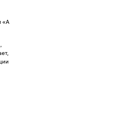
и «А
,
ет,
ции