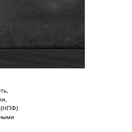
ть,
ки,
 (НПФ)
тными