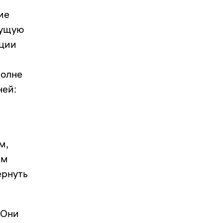
ие
дущую
ации
а
полне
ней:
м,
им
ернуть
. Они