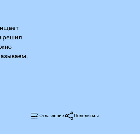
щищает
он решил
ожно
казываем,
Оглавление
Поделиться