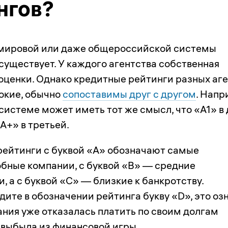
нгов?
мировой или даже общероссийской системы
существует. У каждого агентства собственная
оценки. Однако кредитные рейтинги разных аге
окие, обычно
сопоставимы друг с другом
. Напр
системе может иметь тот же смысл, что «А1» в
A+» в третьей.
 рейтинги с буквой «А» обозначают самые
бные компании, с буквой «В» — средние
, а с буквой «С» — близкие к банкротству.
дите в обозначении рейтинга букву «D», это оз
ания уже отказалась платить по своим долгам
 выбыла из финансовой игры.