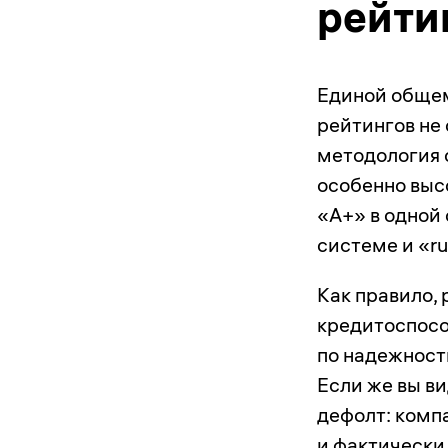
рейти
Единой обще
рейтингов не 
методология 
особенно выс
«А+» в одной 
системе и «ru
Как правило,
кредитоспосо
по надежности
Если же вы ви
дефолт: комп
и фактически