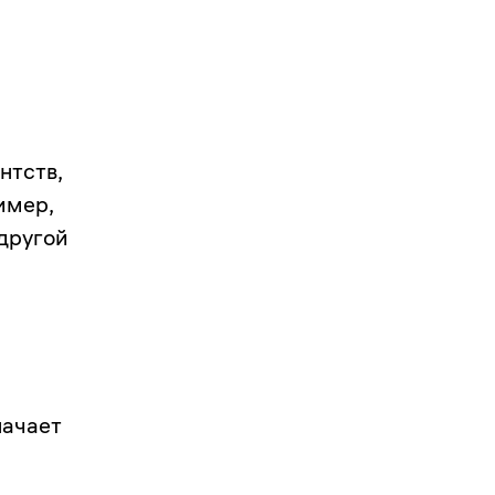
нтств,
имер,
 другой
начает