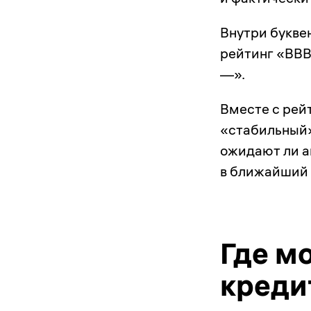
Внутри букве
рейтинг «ВВВ»
—».
Вместе с рей
«стабильный»
ожидают ли а
в ближайший 
Где м
креди