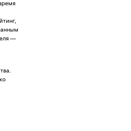
овремя
йтинг,
ванным
теля —
тва.
ко