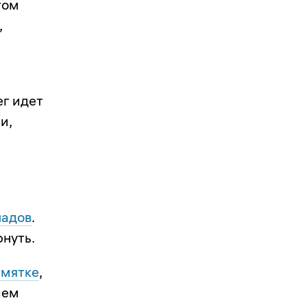
том
,
ег идет
и,
ладов
.
рнуть.
амятке
,
ием