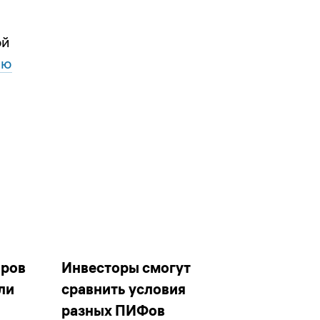
ой
ию
оров
Инвесторы смогут
ли
сравнить условия
разных ПИФов