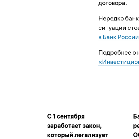
договора.
Нередко бан
ситуации сто
в Банк России
Подробнее о 
«Инвестицион
С 1 сентября
Б
заработает закон,
р
который легализует
О