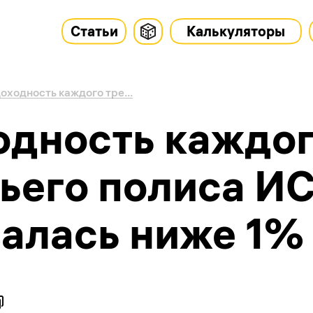
Статьи
Калькуляторы
оходность каждого тре...
одность каждо
тьего полиса И
залась ниже 1%