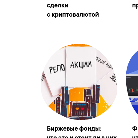
сделки
п
с криптовалютой
Биржевые фонды:
Ф
что это и стоит ли в них
ч