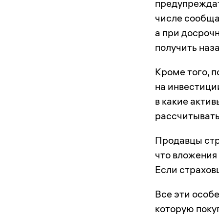
предупреждат
числе сообща
а при досроч
получить наза
Кроме того, п
на инвестици
в какие актив
рассчитывать
Продавцы стр
что вложени
Если страховщ
Все эти особ
которую поку