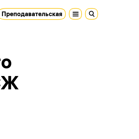
Преподавательская
го
СЖ