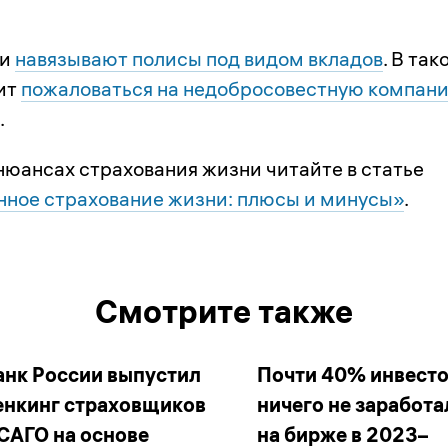
ки
навязывают полисы под видом вкладов
. В так
ит
пожаловаться на недобросовестную компан
.
нюансах страхования жизни читайте в статье
ное страхование жизни: плюсы и минусы»
.
Смотрите также
анк России выпустил
Почти 40% инвест
енкинг страховщиков
ничего не заработа
САГО на основе
на бирже в 2023–