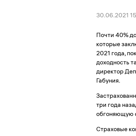
30.06.2021 1
Почти 40% д
которые заклю
2021 года, по
доходность т
директор Деп
Габуния.
Застрахованн
три года наз
обгоняющую с
Страховые ко