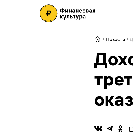
Новости
Д
Дох
тре
ока