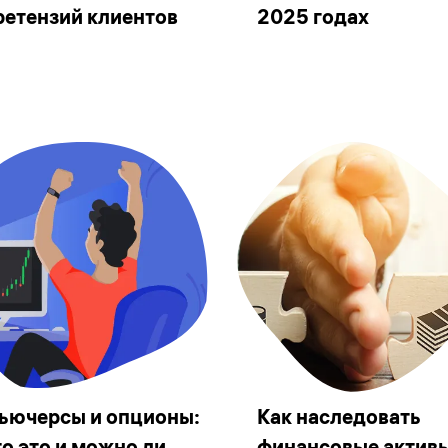
ретензий клиентов
2025 годах
ьючерсы и опционы:
Как наследовать
то это и можно ли
финансовые актив