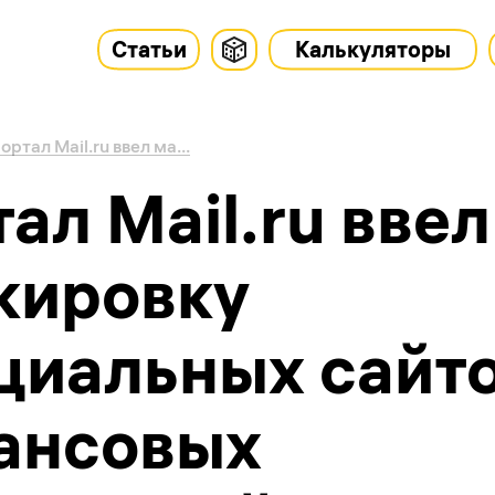
Статьи
Калькуляторы
ортал Mail.ru ввел ма...
ал Mail.ru ввел
кировку
циальных сайт
ансовых