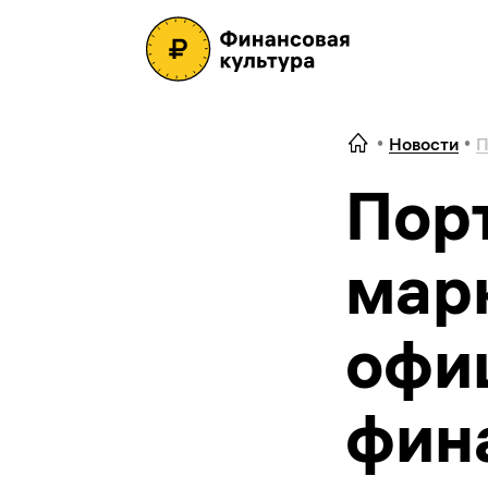
Новости
П
Порт
мар
офи
фин