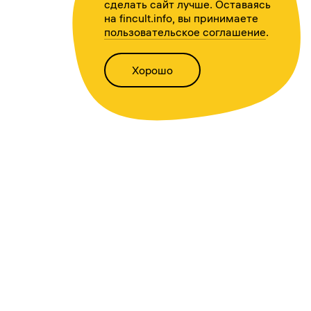
сделать сайт лучше. Оставаясь
на fincult.info, вы принимаете
пользовательское соглашение
.
Хорошо
Написать нам
Версия для слабовидящих
Статьи
Всё о финансах