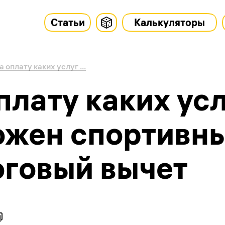
Статьи
Калькуляторы
а оплату каких услуг ...
плату каких ус
ожен спортивн
оговый вычет