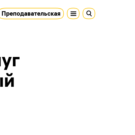
Преподавательская
луг
ый