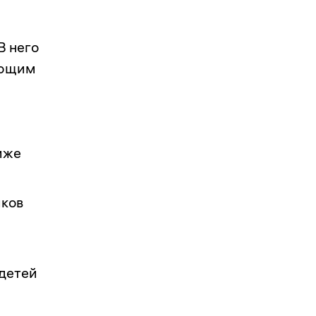
В него
ующим
иже
иков
 детей