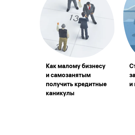
Как малому бизнесу
С
и самозанятым
з
получить кредитные
и
каникулы