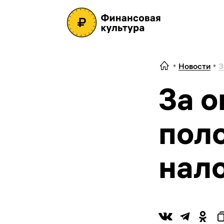
Новости
З
За о
пол
нал