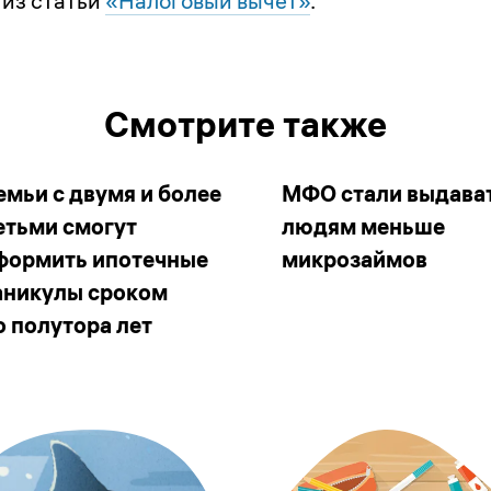
 из статьи
«Налоговый вычет»
.
Смотрите также
емьи с двумя и более
МФО стали выдава
етьми смогут
людям меньше
формить ипотечные
микрозаймов
аникулы сроком
о полутора лет