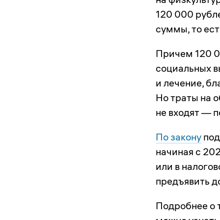
120 000 рубл
суммы, то ест
Причем 120 0
социальных в
и лечение, б
Но траты на 
не входят — 
По закону
под
начиная с 20
или в налогов
предъявить д
Подробнее о 