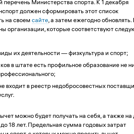
й перечень Министерства спорта. К 1 декабря
нспорт должен сформировать этот список
ть на своем
сайте
, а затем ежегодно обновлять. 
ны организации, которые соответствуют след
виды их деятельности — физкультура и спорт;
иков в штате есть профильное образование не н
профессионального;
не входит в реестр недобросовестных поставщ
услуг.
чет можно будет получать на себя, а также на
до 18 лет. Предельная сумма годовых затрат
у и спорт, с которых можно просить вычет, –