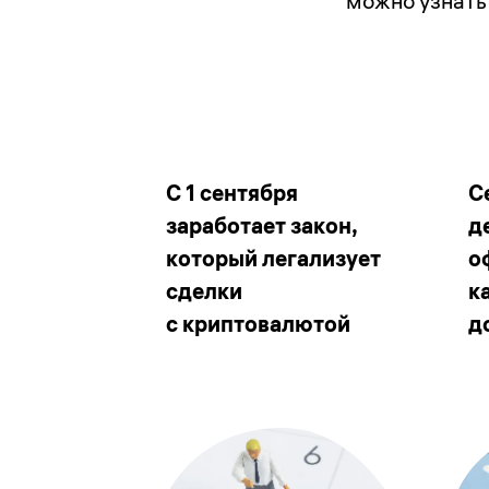
можно узнать
С 1 сентября
С
заработает закон,
д
который легализует
о
сделки
к
с криптовалютой
д