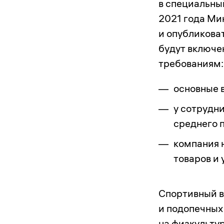
в специальны
2021 года Ми
и опубликова
будут включе
требованиям:
основные 
у сотрудн
среднего 
компания 
товаров и 
Спортивный вы
и подопечных 
на физкультур