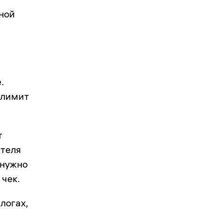
ной
.
 лимит
т
ателя
 нужно
 чек.
логах,