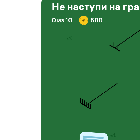
Не наступи на гра
0
из
10
500