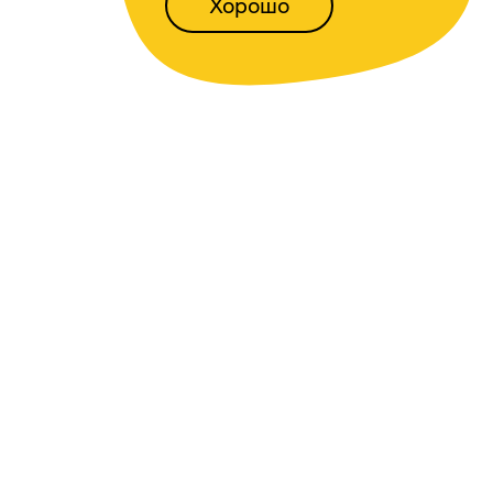
Хорошо
Написать нам
Версия для слабовидящих
Проект Центрального
банка Российской