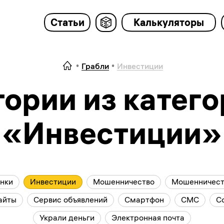
Статьи
Калькуляторы
Грабли
Инвестиции
ории из катег
«Инвестиции»
нки
Инвестиции
Мошенничество
Мошенничест
айты
Сервис объявлений
Смартфон
СМС
С
Украли деньги
Электронная почта