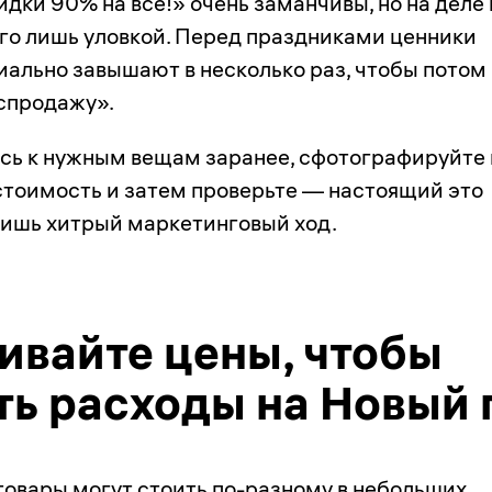
дки 90% на всё!» очень заманчивы, но на деле
его лишь уловкой. Перед праздниками ценники
иально завышают в несколько раз, чтобы потом
спродажу».
ь к нужным вещам заранее, сфотографируйте
стоимость и затем проверьте — настоящий это
лишь хитрый маркетинговый ход.
ивайте цены, чтобы
ть расходы на Новый 
 товары могут стоить
по-разному
в небольших