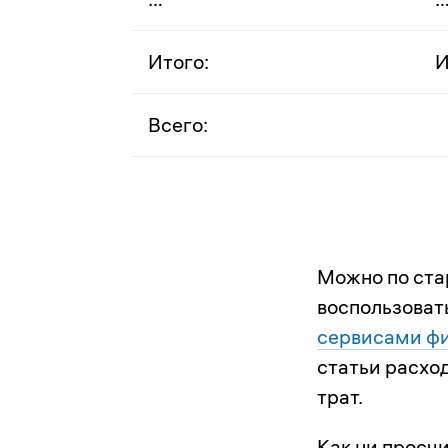
Итого:
И
Всего:
Можно по ста
воспользова
сервисами фи
статьи расхо
трат.
Как ни просчи