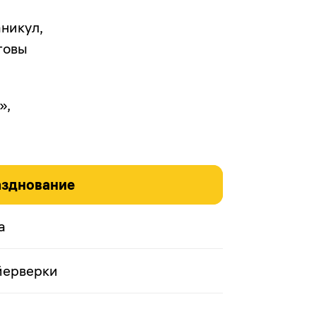
аникул,
товы
»,
зднование
а
ерверки