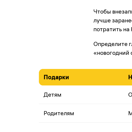
Чтобы внезапн
лучше заране
потратить на 
Определите г
«новогодний 
Подарки
Н
Детям
О
Родителям
М
…