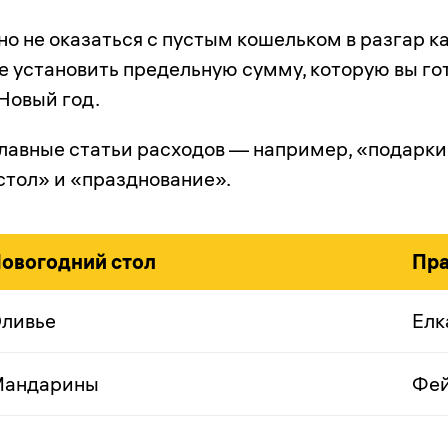
о не оказаться с пустым кошельком в разгар к
е установить предельную сумму, которую вы го
Новый год.
лавные статьи расходов — например, «подарки
стол» и «празднование».
овогодний стол
Пра
ливье
Елк
андарины
Фей
…
…