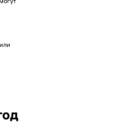
 могут
 или
год