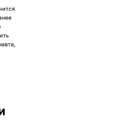
чится
анее
е
ить
навта,
и