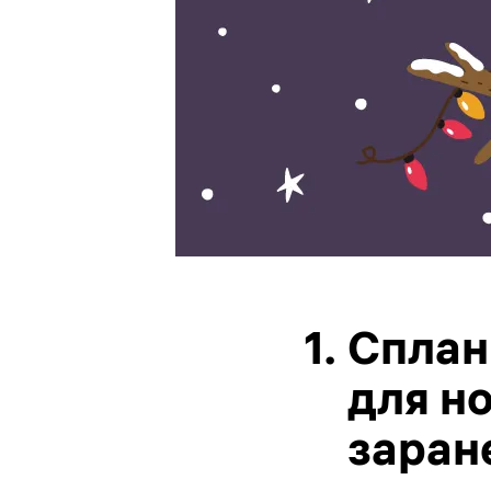
1.
Сплан
для н
заран