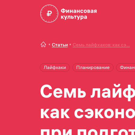
Статьи
Cемь лайфхаков: как сэ...
Лайфхаки
Планирование
Финан
Cемь лайф
как сэкон
при подго