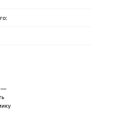
го:
 —
ть
мику