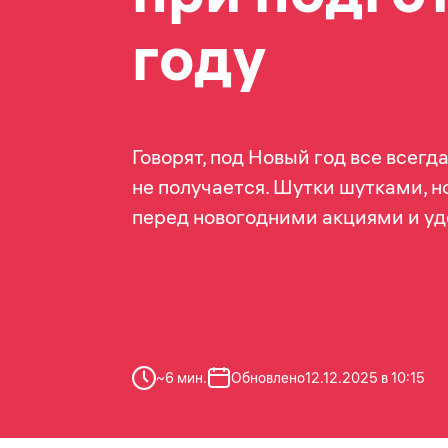
году
Говорят, под Новый год все всегд
не получается. Шутки шутками, н
перед новогодними акциями и уд
~
6
мин.
Обновлено
12.12.2025 в 10:15