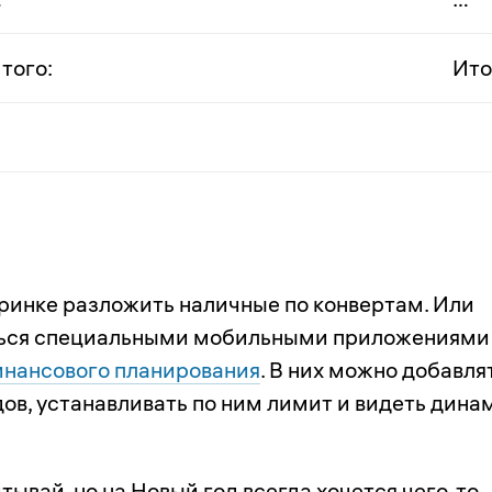
того:
Ито
ринке разложить наличные по конвертам. Или
ться специальными мобильными приложениями
нансового планирования
. В них можно добавля
дов, устанавливать по ним лимит и видеть дина
тывай, но на Новый год всегда хочется чего-то