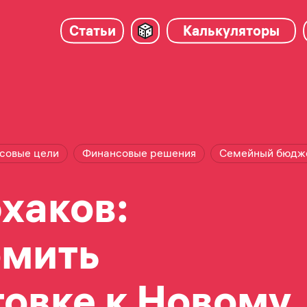
Статьи
Калькуляторы
совые цели
Финансовые решения
Семейный бюдж
хаков:
омить
товке к Новому