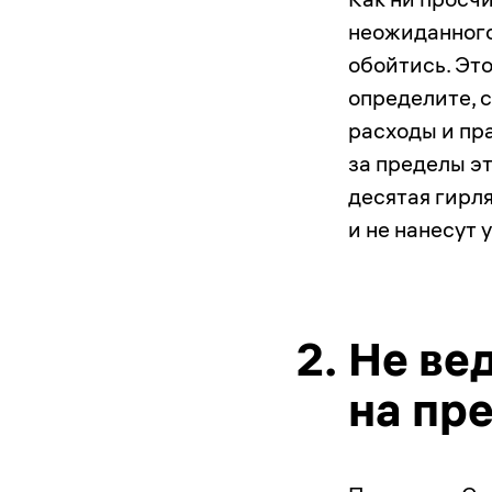
неожиданного
обойтись. Это
определите, 
расходы и пр
за пределы эт
десятая гирля
и не нанесут 
2.
Не ве
на пр