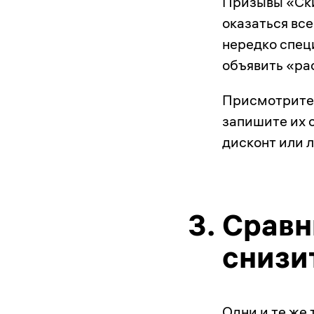
Призывы «Ски
оказаться вс
нередко спец
объявить «ра
Присмотритес
запишите их 
дисконт или 
3.
Сравн
снизи
Одни и те же