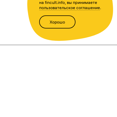
на fincult.info, вы принимаете
пользовательское соглашение
.
Хорошо
Написать нам
Версия для слабовидящих
Статьи
Всё о финансах