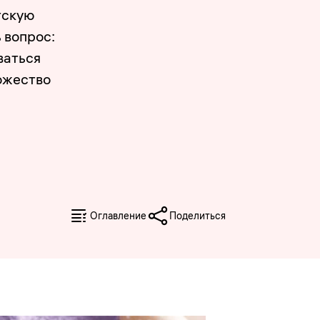
тскую
 вопрос:
ваться
ожество
Оглавление
Поделиться