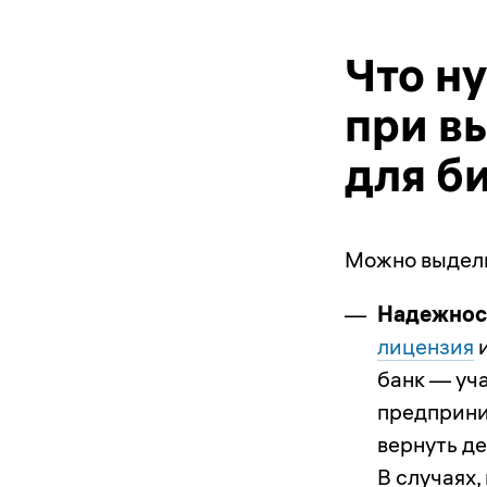
Что н
при в
для б
Можно выдели
Надежнос
лицензия
и
банк — уч
предприни
вернуть де
В случаях,