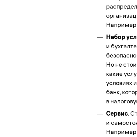
распредел
организац
Например,
Набор усл
и бухгалте
безопаснос
Но не стои
какие услу
условиях 
банк, кот
в налогову
Сервис
. С
и самосто
Например,