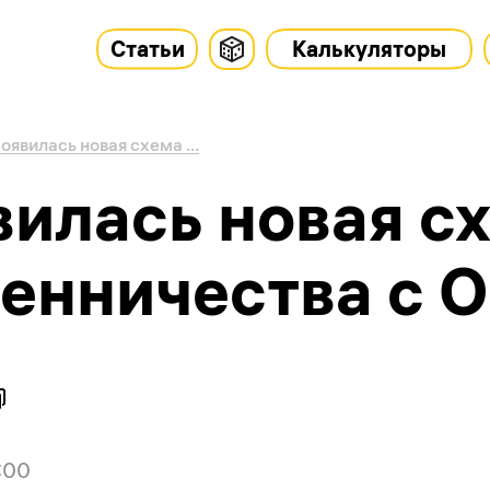
Статьи
Калькуляторы
оявилась новая схема ...
вилась новая с
енничества с 
:00