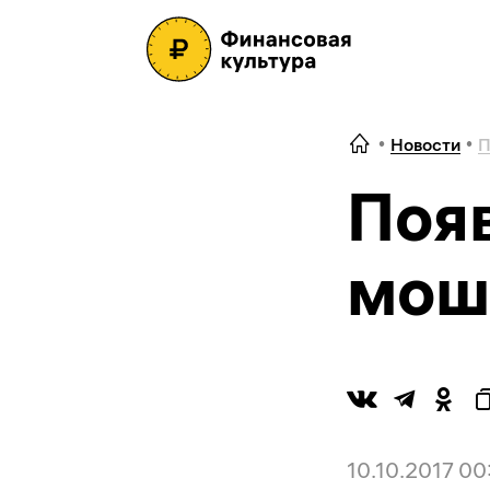
Новости
П
Поя
мош
10.10.2017 00