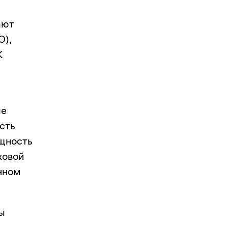
ают
О
),
К
ые
сть
щность
ховой
нном
ны