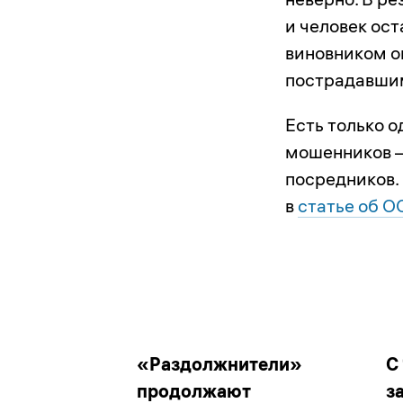
и человек ост
виновником о
пострадавшим
Есть только о
мошенников 
посредников.
в
статье об 
«Раздолжнители»
С
продолжают
з