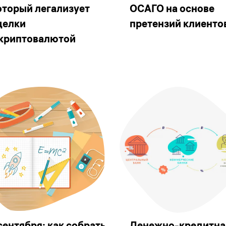
оторый легализует
ОСАГО на основе
делки
претензий клиенто
 криптовалютой
 сентября: как собрать
Денежно-кредитна