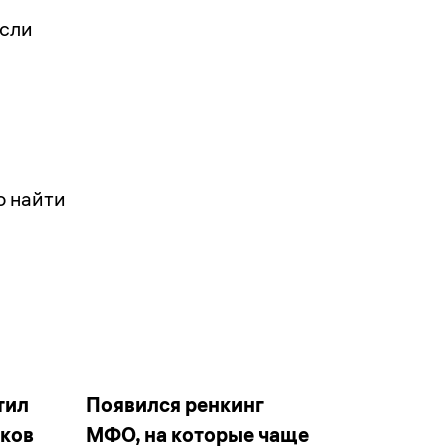
если
о найти
тил
Появился ренкинг
иков
МФО, на которые чаще