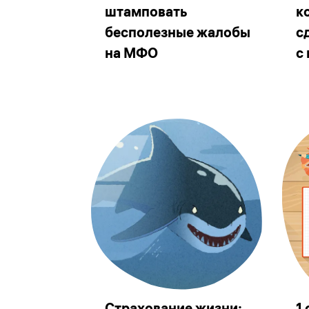
штамповать
к
бесполезные жалобы
с
на МФО
с
Страхование жизни:
1