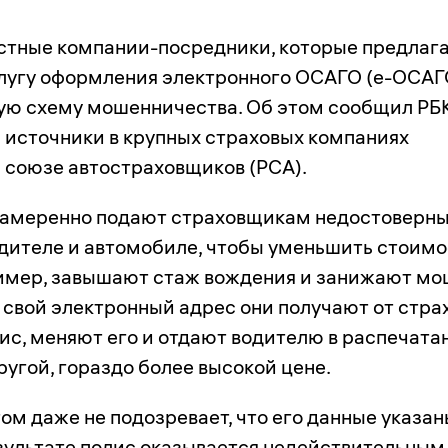
тные компании-посредники, которые предлаг
лугу оформления электронного ОСАГО (
е-ОСАГ
ую схему мошенничества. Об этом сообщил РБ
а источники в крупных страховых компаниях
 союзе автостраховщиков (РСА).
амеренно подают страховщикам недостоверн
одителе и автомобиле, чтобы уменьшить стоимо
имер, завышают стаж вождения и занижают мо
а свой электронный адрес они получают от стра
ис, меняют его и отдают водителю в распечата
ругой, гораздо более высокой цене.
ом даже не подозревает, что его данные указа
езультате полис оказывается недействительным