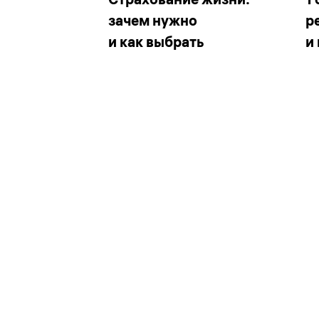
зачем нужно
р
и как выбрать
и