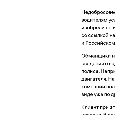
Недобросовес
водителям ус
изобрели нов
со ссылкой н
и Российском
Обманщики н
сведения о в
полиса. Напр
двигателя. Н
компании пол
виде уже по д
Клиент при эт
неверно. В р