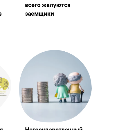
всего жалуются
в
заемщики
я
Негосударственный