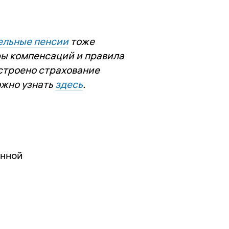
ельные пенсии
тоже
ры компенсаций и правила
устроено страхование
ожно узнать
здесь
.
енной