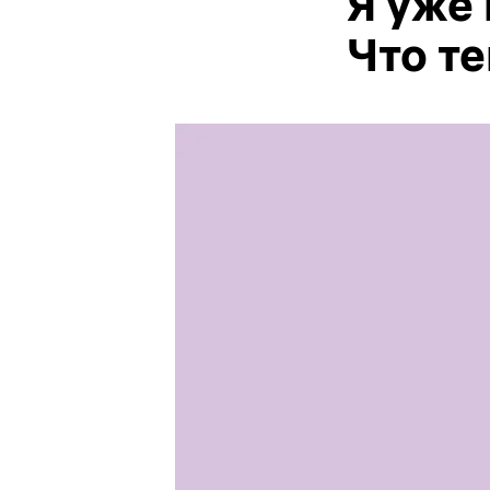
Я уже
Что т