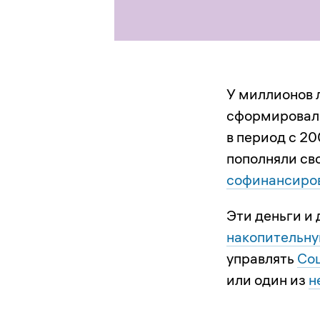
У миллионов 
сформировали
в период с 2
пополняли св
софинансиро
Эти деньги и
накопительну
управлять
Со
или один из
н