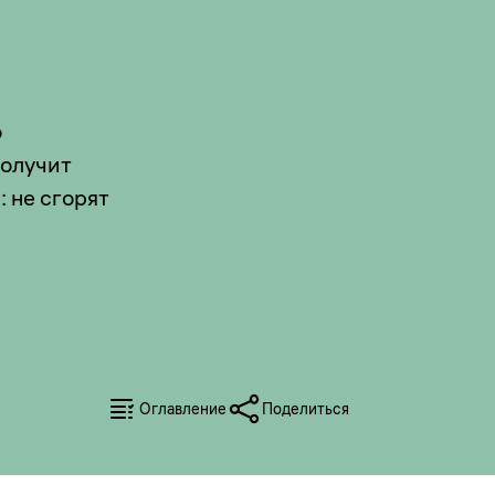
ю
получит
 не сгорят
Оглавление
Поделиться