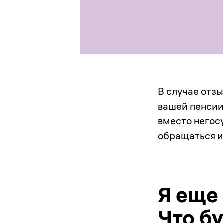
В случае отз
вашей пенси
вместо негос
обращаться и
Я еще
Что б