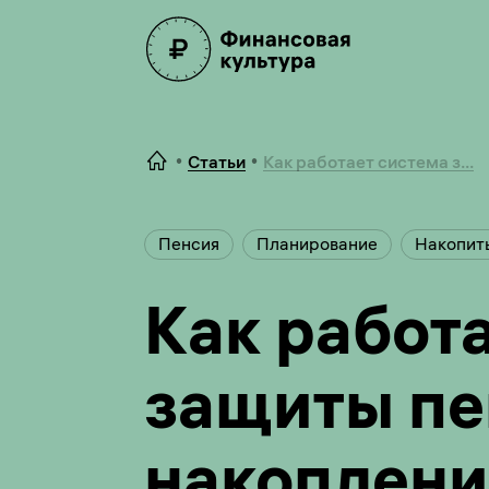
Статьи
Как работает система з...
Пенсия
Планирование
Накопит
Как работ
защиты п
накоплени