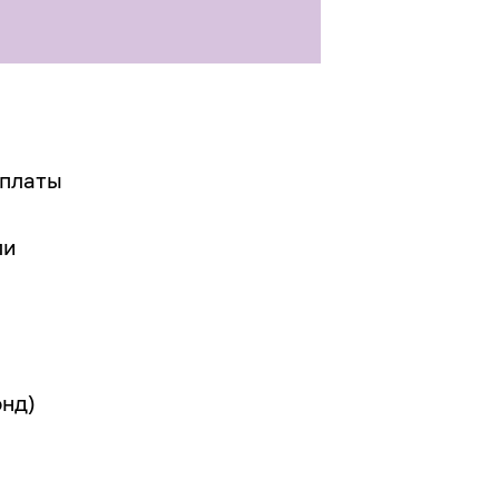
рплаты
ли
нд)