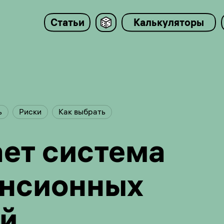
Статьи
Калькуляторы
ь
Риски
Как выбрать
ает система
енсионных
й