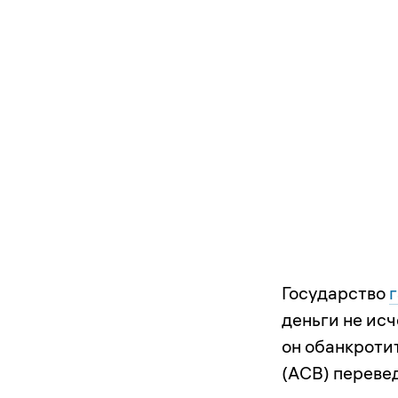
Государство
деньги не исч
он обанкротит
(АСВ) переве