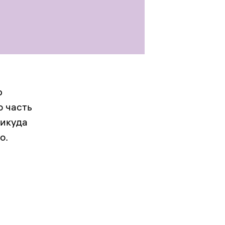
р
ю часть
Никуда
о.