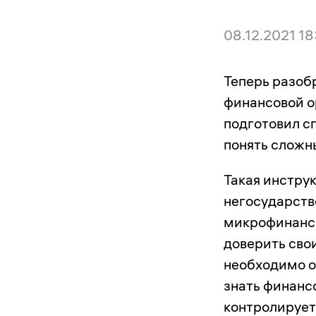
08.12.2021 18
Теперь разоб
финансовой о
подготовил 
понять сложн
Такая инстру
негосударств
микрофинансо
доверить сво
необходимо о
знать финансо
контролирует