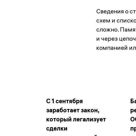
Сведения о с
схем и списко
сложно. Памя
и через цепоч
компанией или
С 1 сентября
Б
заработает закон,
р
который легализует
О
сделки
п