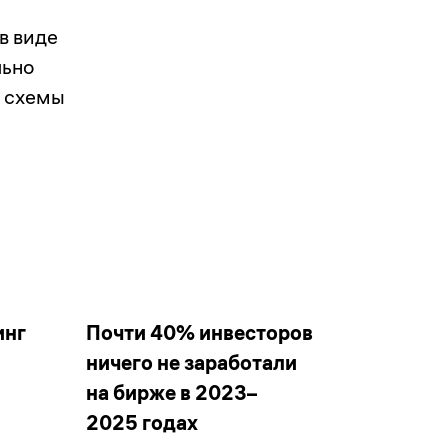
в виде
льно
ь схемы
инг
Почти 40% инвесторов
ничего не заработали
на бирже в 2023–
2025 годах