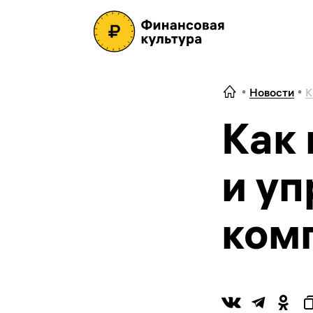
Новости
К
Как 
и у
ком