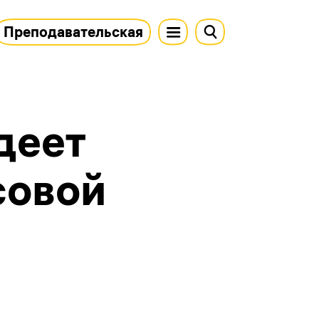
Преподавательская
деет
совой