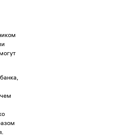
нником
ии
омогут
банка,
 чем
ко
разом
я.