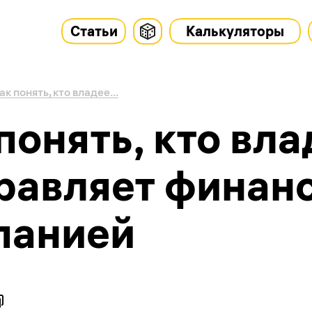
Статьи
Калькуляторы
ак понять, кто владее...
понять, кто вла
правляет финан
панией