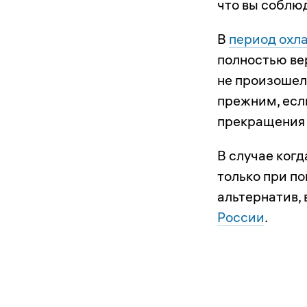
что вы соблю
В
период охл
полностью вер
не произошел
прежним, есл
прекращения 
В случае ког
только при п
альтернатив,
России
.