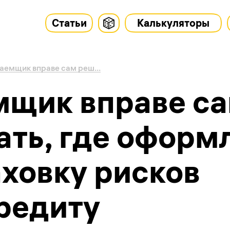
Статьи
Калькуляторы
аемщик вправе сам реш...
мщик вправе с
ать, где оформ
ховку рисков
редиту