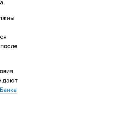
а.
олжны
тся
 после
ловия
е дают
Банка