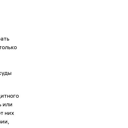
рать
только
суды
дитного
ь или
т них
вии,