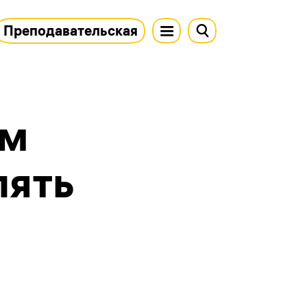
Преподавательская
ам
лять