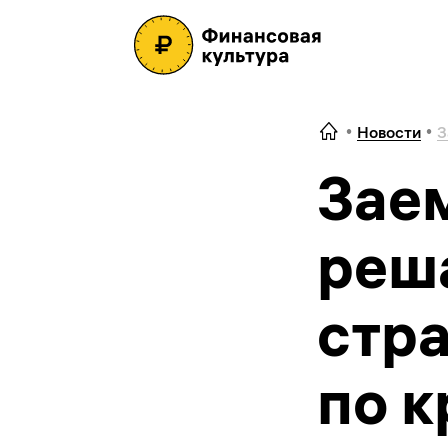
Новости
З
Зае
реш
стра
по к