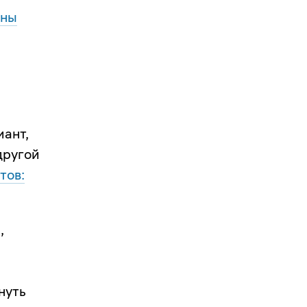
ены
иант,
другой
тов:
,
нуть