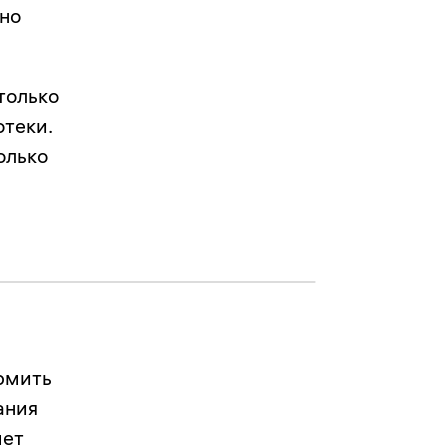
дно
только
теки.
олько
рмить
ания
мет