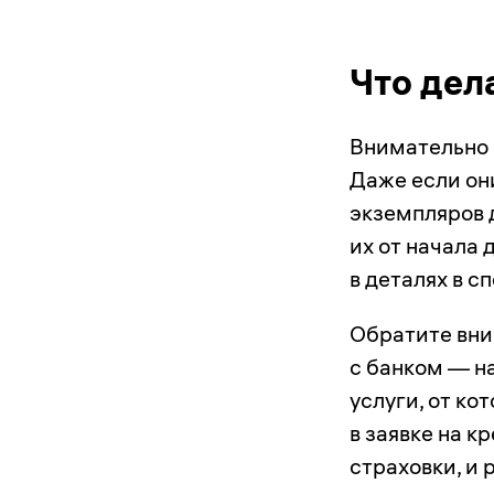
Что дел
Внимательно 
Даже если он
экземпляров 
их от начала 
в деталях в с
Обратите вни
с банком — н
услуги, от к
в заявке на к
страховки, и 