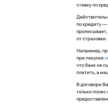
ставку по кре
Действительн
по кредиту — 
прописывает,
от страховки.
Например, пр
при покупке
п
что банк не с
платить, а ма
В договоре В
только полис 
предоставлен