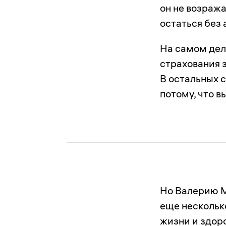
он не возража
остаться без
На самом де
страхования 
В остальных с
потому, что в
Но Валерию М
еще нескольк
жизни и здоро