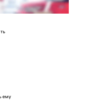
ать
ь ему