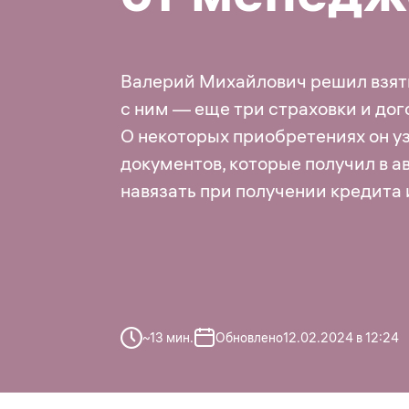
Валерий Михайлович решил взять
с ним — еще три страховки и до
О некоторых приобретениях он уз
документов, которые получил в а
навязать при получении кредита 
~
13
мин.
Обновлено
12.02.2024 в 12:24