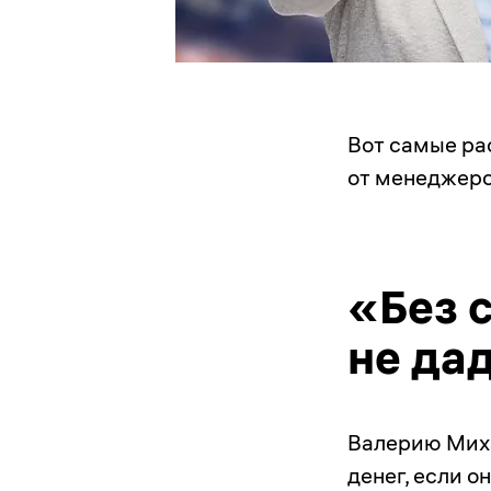
Вот самые ра
от менеджеров
«Без 
не да
Валерию Миха
денег, если о