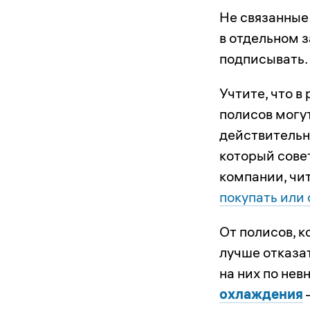
Не связанные
в отдельном з
подписывать.
Учтите, что 
полисов могу
действительно
который сове
компании, чи
покупать или
От полисов, к
лучше отказат
на них по не
охлаждения