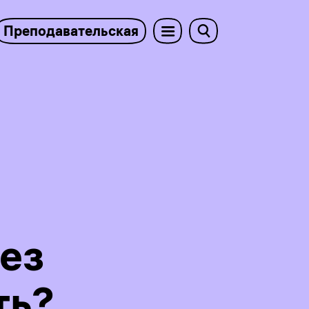
Преподавательская
без
ть?