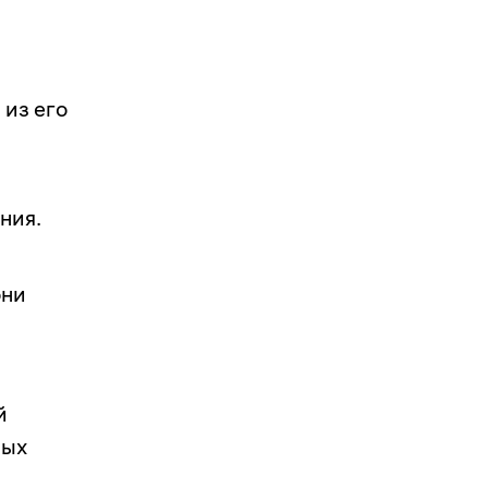
 из его
ния.
они
й
ных