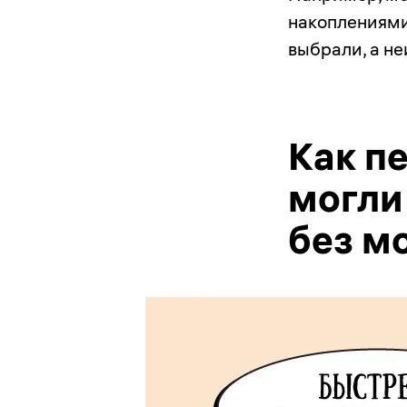
накоплениями
выбрали, а н
Как п
могли
без м