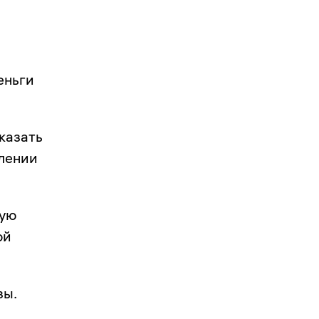
и
еньги
казать
елении
кую
ой
зы.