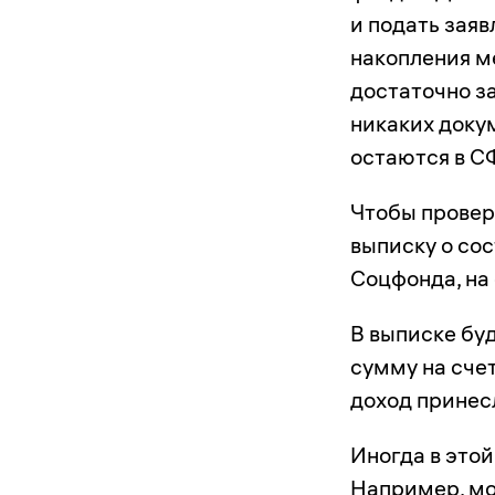
и подать зая
накопления м
достаточно з
никаких докум
остаются в СФ
Чтобы провер
выписку о со
Соцфонда, на
В выписке буд
сумму на сче
доход принес
Иногда в это
Например, мо