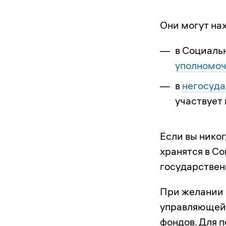
Они могут на
в Социальн
уполномоч
в
негосуда
участвует
Если вы никог
хранятся в С
государстве
При желании 
управляющей 
фондов. Для 