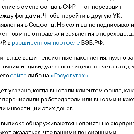
вление о смене фонда в СФР — он переводит
ежду фондами. Чтобы перейти в другую УК,
аявления в Соцфонд. Но если вы не подписывал
ентов и не отправляли заявления о переходе, д
Р, в
расширенном портфеле
ВЭБ.РФ.
ить, где ваши пенсионные накопления, нужно за
стоянии индивидуального лицевого счета в отд
 его
сайте
либо на
«Госуслугах»
.
ет указано, когда вы стали клиентом фонда, ка
т перечислили работодатели или вы сами и как
ли инвестиции этих денег.
й выписке обнаруживаются неприятные сюрпри
жет оказаться, что вашими пенсионными