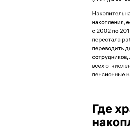
Накопительна
накопления, е
с 2002 по 20
перестала ра
переводить д
сотрудников,
всех отчисле
пенсионные н
Где х
накоп