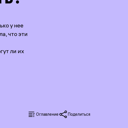
ько у нее
а, что эти
гут ли их
Оглавление
Поделиться