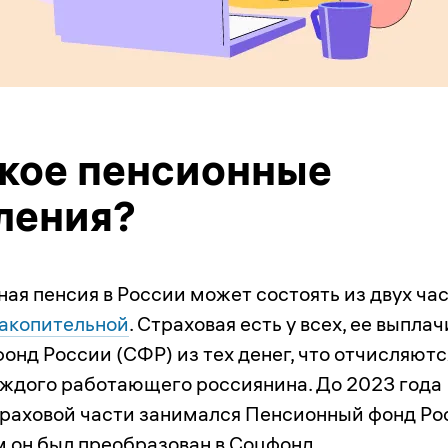
акое пенсионные
ления?
ная пенсия в России может состоять из двух ча
накопительной
. Страховая есть у всех, ее выпла
онд России (СФР) из тех денег, что отчисляютс
аждого работающего россиянина. До 2023 года
раховой части занимался Пенсионный фонд Ро
м он был преобразован в Соцфонд.