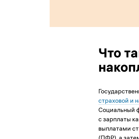
Что т
накоп
Государствен
страховой и 
Социальный ф
с зарплаты к
выплатами ст
(ПФР), а зате